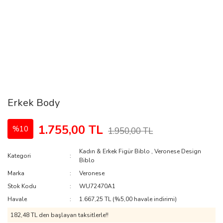
Erkek Body
1.755,00 TL
%10
1.950,00 TL
Kadın & Erkek Figür Biblo
,
Veronese Design
Kategori
Biblo
Marka
Veronese
Stok Kodu
WU72470A1
Havale
1.667,25 TL (%5,00 havale indirimi)
182,48 TL den başlayan taksitlerle!!