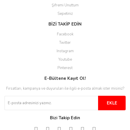
Şifremi Unuttum
Ürünler güzel görünüyor
Sepetiniz
E... S... | 12/12/2025
BİZİ TAKİP EDİN
Site guzel çalışıyor irtibat lara
Facebook
anında cevap veriyorlar işlerini
düzgün yapıyorlar
Twitter
Instagram
H... C... | 30/11/2025
Youtube
Aradığınıza kolay ulaşılan bir
Pinterest
site
E-Bültene Kayıt Ol!
M... B... | 13/10/2025
Fırsatları, kampanya ve duyuruları ile ilgili e-posta almak ister misiniz?
Tesadüf buldum siteyi ve aşırı
derecede beğendim
EKLE
Sinijanna Koçak | 05/04/2025
Bizi Takip Edin
Kolay ve hizli alisveris