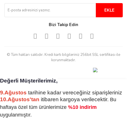
Tesadüf buldum siteyi ve aşırı
derecede beğendim
EKLE
Sinijanna Koçak | 05/04/2025
Bizi Takip Edin
Kolay ve hizli alisveris
S... Ü... | 15/01/2025
© Tüm hakları saklıdır. Kredi kartı bilgileriniz 256bit SSL sertifikası ile
Mükemmel
korunmaktadır.
emine koyuncu | 18/12/2024
Değerli Müşterilerimiz,
Deneyimini Paylaş
Diğer yorumları göster
9.Ağustos
tarihine kadar vereceğiniz siparişleriniz
10.Ağustos'tan
itibaren kargoya verilecektir.
Bu
haftaya özel tüm ürünlerimize
%10 indirim
uygulanmıştır.