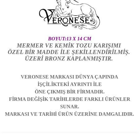
BOYUT:13 X 14 CM
MERMER VE KEMİK TOZU KARIŞIMI
ÖZEL BİR MADDE İLE ŞEKİLLENDİRİLMİŞ.
ÜZERİ BRONZ KAPLANMIŞTIR.
VERONESE MARKASI DÜNYA ÇAPINDA
İŞÇİLİKTEKİ AYRINTI İLE
ÖNE ÇIKMIŞ BİR FİRMADIR.
FİRMA DEĞİŞİK TARİHLERDE FARKLI ÜRÜNLER
SUNAR.
MARKASI VE TARİHİ ÜRÜN ÜZERİNE DAMGALIDIR.
Bu ürünün fiyat bilgisi, resim, ürün açıklamalarında ve diğer
Sitede ürün çeşidi çok, kullanışlı
konularda yetersiz gördüğünüz noktaları öneri formunu kullanarak
ve güvenilir site, tavsiye ederim