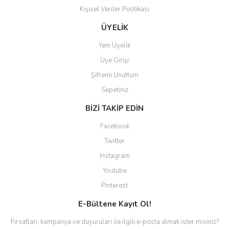
kolaylaşıyor. Yani site de
Kişisel Veriler Politikası
kaybolmuyorsunuz. Özenle
hazırlanmış çok düzenli bir site.
ÜYELİK
Teşekkürler.
Yeni Üyelik
Aytaç Hacıalioğlu | 01/01/2026
Üye Girişi
Şifremi Unuttum
Ürünler güzel görünüyor
Sepetiniz
E... S... | 12/12/2025
BİZİ TAKİP EDİN
Site guzel çalışıyor irtibat lara
Facebook
anında cevap veriyorlar işlerini
düzgün yapıyorlar
Twitter
Instagram
H... C... | 30/11/2025
Youtube
Aradığınıza kolay ulaşılan bir
Pinterest
site
E-Bültene Kayıt Ol!
M... B... | 13/10/2025
Fırsatları, kampanya ve duyuruları ile ilgili e-posta almak ister misiniz?