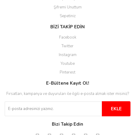
Şifremi Unuttum
Ürünler güzel görünüyor
Sepetiniz
E... S... | 12/12/2025
BİZİ TAKİP EDİN
Site guzel çalışıyor irtibat lara
Facebook
anında cevap veriyorlar işlerini
düzgün yapıyorlar
Twitter
Instagram
H... C... | 30/11/2025
Youtube
Aradığınıza kolay ulaşılan bir
Pinterest
site
E-Bültene Kayıt Ol!
M... B... | 13/10/2025
Fırsatları, kampanya ve duyuruları ile ilgili e-posta almak ister misiniz?
Tesadüf buldum siteyi ve aşırı
derecede beğendim
EKLE
Sinijanna Koçak | 05/04/2025
Bizi Takip Edin
Kolay ve hizli alisveris