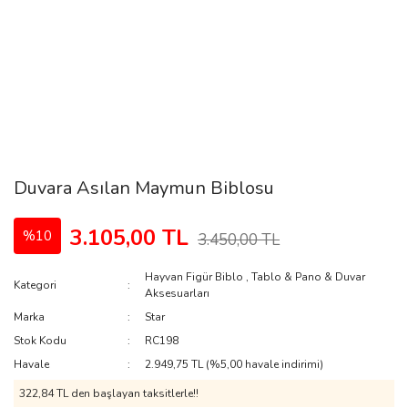
Duvara Asılan Maymun Biblosu
3.105,00 TL
%10
3.450,00 TL
Hayvan Figür Biblo
,
Tablo & Pano & Duvar
Kategori
Aksesuarları
Marka
Star
Stok Kodu
RC198
Havale
2.949,75 TL (%5,00 havale indirimi)
322,84 TL den başlayan taksitlerle!!