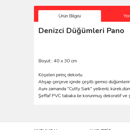
Ürün Bilgisi
Yo
Denizci Düğümleri Pano
Boyut : 40 x 30 cm
Köşeleri pirinç dekorlu
Ahşap çerçeve içinde çeşitli gemici düğümlerin
Aynı zamanda "Cutty Sark" yelkenli, kürek,d
Şeffaf PVC tabaka ile korunmuş dekoratif ve ş
Bu ürünün fiyat bilgisi, resim, ürün açıklamalarında 
Sitede ürün çeşidi çok, kullanışlı ve güvenilir site, tavs
Görüş ve önerileriniz için teşekkür ederiz.
S... M... | 04/08/2026