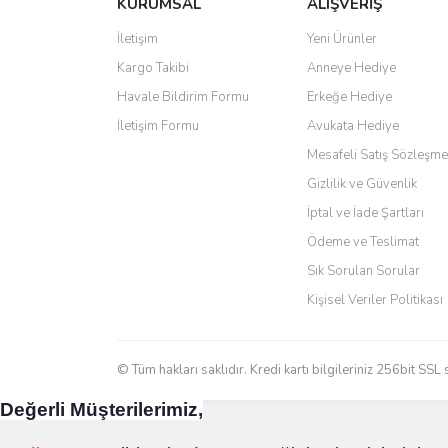
KURUMSAL
ALIŞVERİŞ
Ürün resmi kalitesiz, bozuk veya görüntülenemiyo
Oldukça hızlı bir şekilde sorunsuz bir şekilde adresime
Ürün açıklamasında eksik bilgiler bulunuyor.
İletişim
Yeni Ürünler
hiç zorlanmadım. Uzun zamandır internet alışverişinde
tavsiye ediyorum.
Ürün bilgilerinde hatalar bulunuyor.
Kargo Takibi
Anneye Hediye
Ürün fiyatı diğer sitelerden daha pahalı.
Ö... Ç... | 13/04/2026
Havale Bildirim Formu
Erkeğe Hediye
Bu ürüne benzer farklı alternatifler olmalı.
İletişim Formu
Avukata Hediye
Teşekkür ederim ürünü beğendim aynı gün kargoya veri
Mesafeli Satış Sözleşme
Kadir kutlu | 05/03/2026
Gizlilik ve Güvenlik
İptal ve İade Şartları
Ürünler kategorize, başlıklar altında toplandığından a
Ödeme ve Teslimat
Yani site de kaybolmuyorsunuz. Özenle hazırlanmış çok 
Sık Sorulan Sorular
Aytaç Hacıalioğlu | 01/01/2026
Kişisel Veriler Politikası
Ürünler güzel görünüyor
E... S... | 12/12/2025
© Tüm hakları saklıdır. Kredi kartı bilgileriniz 256bit SSL 
Değerli Müşterilerimiz,
Site guzel çalışıyor irtibat lara anında cevap veriyorlar