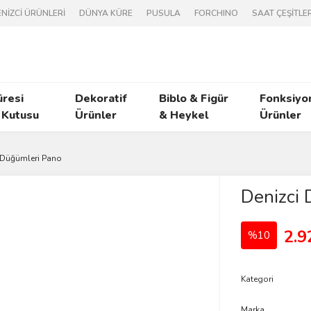
NİZCİ ÜRÜNLERİ
DÜNYA KÜRE
PUSULA
FORCHINO
SAAT ÇEŞİTLER
üresi
Dekoratif
Biblo & Figür
Fonksiyo
 Kutusu
Ürünler
& Heykel
Ürünler
 Düğümleri Pano
Denizci 
2.9
%10
Kategori
Marka