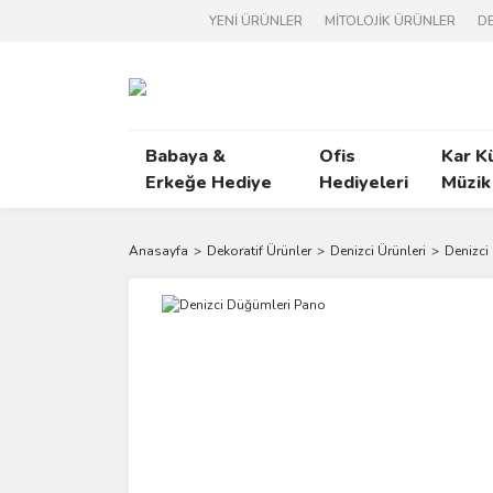
YENİ ÜRÜNLER
MİTOLOJİK ÜRÜNLER
DE
Babaya &
Ofis
Kar K
Erkeğe Hediye
Hediyeleri
Müzik
Anasayfa
Dekoratif Ürünler
Denizci Ürünleri
Denizci