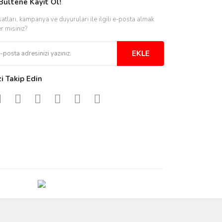
Bültene Kayıt Ol!
satları, kampanya ve duyuruları ile ilgili e-posta almak
er misiniz?
EKLE
zi Takip Edin