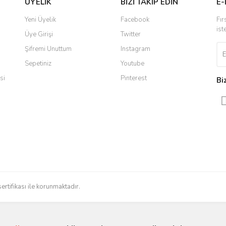
ÜYELİK
BİZİ TAKİP EDİN
E-
r.
 ulaştı. Satış sonrasında iletişimde
Yorum Yaz
Yeni Üyelik
Facebook
Fır
 yaşadığım en iyi deneyimdi. Herkese
ist
Üye Girişi
Twitter
Şifremi Unuttum
Instagram
Sepetiniz
Youtube
ldi teslim edildi
si
Pinterest
Bi
radığınızı bulmak çok kolaylaşıyor.
düzenli bir site. Teşekkürler.
Gönder
sertifikası ile korunmaktadır.
 işlerini düzgün yapıyorlar