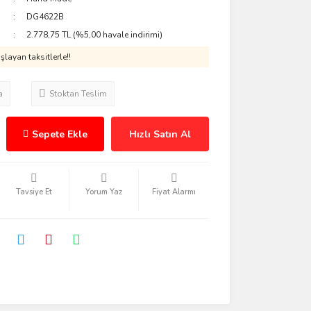
DG4622B
2.778,75 TL (%5,00 havale indirimi)
layan taksitlerle!!
a
Stoktan Teslim
Sepete Ekle
Hızlı Satın Al
Tavsiye Et
Yorum Yaz
Fiyat Alarmı