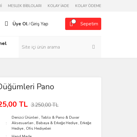
İ
MESLEK BİBLOLARI
KOLAY İADE
KOLAY ÖDEME
Üye Ol
Giriş Yap
Sepetim
/
nel
Düğümleri Pano
25,00 TL
3.250,00 TL
Denizci Ürünleri
,
Tablo & Pano & Duvar
Aksesuarları
,
Babaya & Erkeğe Hediye
,
Erkeğe
Hediye
,
Ofis Hediyeleri
Hand Made