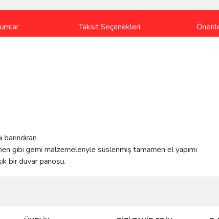
rumlar
Taksit Seçenekleri
Önerile
i barındıran
ümen gibi gemi malzemeleriyle süslenmiş tamamen el yapımı
ık bir duvar panosu.
ve diğer konularda yetersiz gördüğünüz noktaları öneri formunu kullanarak taraf
iye ederim
Bu ürüne ilk yorumu siz yapın!