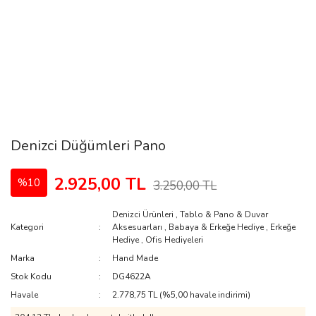
Denizci Düğümleri Pano
2.925,00 TL
%10
3.250,00 TL
Denizci Ürünleri
,
Tablo & Pano & Duvar
Kategori
Aksesuarları
,
Babaya & Erkeğe Hediye
,
Erkeğe
Hediye
,
Ofis Hediyeleri
Marka
Hand Made
Stok Kodu
DG4622A
Havale
2.778,75 TL (%5,00 havale indirimi)