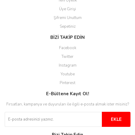
Yeni Üyelik
Aytaç Hacıalioğlu | 01/01/2026
Üye Girişi
Şifremi Unuttum
Ürünler güzel görünüyor
Sepetiniz
E... S... | 12/12/2025
BİZİ TAKİP EDİN
Site guzel çalışıyor irtibat lara
Facebook
anında cevap veriyorlar işlerini
düzgün yapıyorlar
Twitter
Instagram
H... C... | 30/11/2025
Youtube
Aradığınıza kolay ulaşılan bir
Pinterest
site
E-Bültene Kayıt Ol!
M... B... | 13/10/2025
Fırsatları, kampanya ve duyuruları ile ilgili e-posta almak ister misiniz?
Tesadüf buldum siteyi ve aşırı
derecede beğendim
EKLE
Sinijanna Koçak | 05/04/2025
Bizi Takip Edin