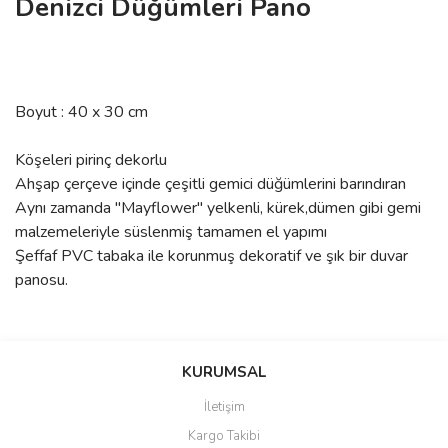
Denizci Düğümleri Pano
Boyut : 40 x 30 cm
Köşeleri pirinç dekorlu
Ahşap çerçeve içinde çeşitli gemici düğümlerini barındıran
Aynı zamanda "Mayflower" yelkenli, kürek,dümen gibi gemi
malzemeleriyle süslenmiş tamamen el yapımı
Şeffaf PVC tabaka ile korunmuş dekoratif ve şık bir duvar
panosu.
Bu ürünün fiyat bilgisi, resim, ürün açıklamalarında ve diğer
Sitede ürün çeşidi çok, kullanışlı
konularda yetersiz gördüğünüz noktaları öneri formunu kullanarak
ve güvenilir site, tavsiye ederim
Bu ürüne ilk yorumu siz yapın!
tarafımıza iletebilirsiniz.
KURUMSAL
S... M... | 04/08/2026
Görüş ve önerileriniz için teşekkür ederiz.
İletişim
Yorum Yaz
Kargo Takibi
Oldukça hızlı bir şekilde
Ürün resmi kalitesiz, bozuk veya görüntülenemiyor.