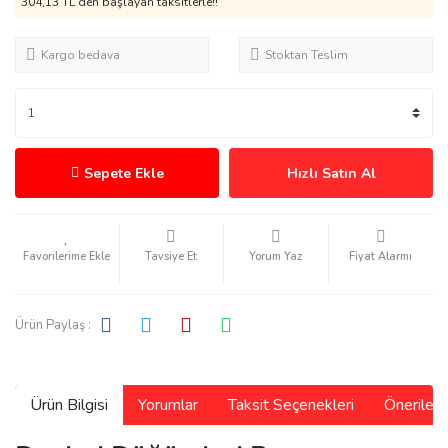
304,13 TL den başlayan taksitlerle!!
Kargo bedava
Stoktan Teslim
Sepete Ekle
Hızlı Satın Al
Tavsiye Et
Yorum Yaz
Fiyat Alarmı
Ürün Paylaş :
Ürün Bilgisi
Yorumlar
Taksit Seçenekleri
Önerilerin