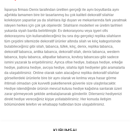
İspanya firması Denix tarafından üretilen gerçeği ile aynı boyutlarda aynı
ağırlıkta tamamen bire bir tasarlanmış bu çok kaliteli dekoratif silahlar
koleksiyon yapanlar ya da silahlara ilgi duyan ve mekanlarında fark yaratmak
isteyen herkes için çok şık objelerdir. Silahların modelleri ve üretim tarihleri
yukarda siyah bantla belirtilmiştir. Ev dekorasyonu veya işyeri ofis
dekorasyonu için kullanabileceğiniz bu sıra dışı gerçekçi replika silahların
tüm çeşidini sitemizde dekoratif ürünler altında silah ve kılıç kategorisinde
bulabileceğiniz gibi silah, tabanca, tüfek, kılıç, denix, replika tabanca,
dekoratif tabanca, antika tabanca, dekoratif silah, denix tabanca, western
tabanca, toplu tabanca, altıpatlar tabanca, kovboy tabancası gibi sadece
ismini yazarak ta erişebilirsiniz. Ayrıca ofise hediye, babaya hediye, erkeğe
hediye, patrona hediye, avcıya hediye, silahla ilgili hediyeler gibi aramalarla
da ulaşabilirsiniz. Online olarak satın alacağınız replika dekoratif silahlar
görsellerdeki ürünlerle bire bir aynı olarak ve kırılma veya hasar görme
ihtimali olmadan çok kuvvetli paketlenerek güvenle size ulaştırılacaktır.
Hediye istendiğinde ürünün mevcut kutusu hediye kağıdına sarılarak üzeri
zarar görmeyecek şekilde ambalajlanarak gönderilir. Dilerseniz hediyenizi
direkt hediye vereceğiniz kişiye yollatabilirsiniz. Her konuda iletişim
bölümündeki telefon ve whatsapp hattından bize ulaşabilirsiniz.
Bu ürünün fiyat bilgisi, resim, ürün açıklamalarında ve diğer
Sitede ürün çeşidi çok, kullanışlı
konularda yetersiz gördüğünüz noktaları öneri formunu kullanarak
ve güvenilir site, tavsiye ederim
Bu ürüne ilk yorumu siz yapın!
tarafımıza iletebilirsiniz.
KURUMSAL