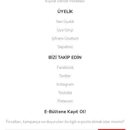
kolaylaşıyor. Yani site de
Kişisel Veriler Politikası
kaybolmuyorsunuz. Özenle
hazırlanmış çok düzenli bir site.
ÜYELİK
Teşekkürler.
Yeni Üyelik
Aytaç Hacıalioğlu | 01/01/2026
Üye Girişi
Şifremi Unuttum
Ürünler güzel görünüyor
Sepetiniz
E... S... | 12/12/2025
BİZİ TAKİP EDİN
Site guzel çalışıyor irtibat lara
Facebook
anında cevap veriyorlar işlerini
düzgün yapıyorlar
Twitter
Instagram
H... C... | 30/11/2025
Youtube
Aradığınıza kolay ulaşılan bir
Pinterest
site
E-Bültene Kayıt Ol!
M... B... | 13/10/2025
Fırsatları, kampanya ve duyuruları ile ilgili e-posta almak ister misiniz?