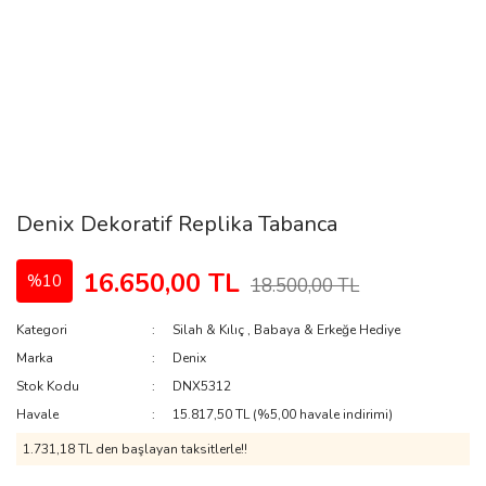
Denix Dekoratif Replika Tabanca
16.650,00 TL
%10
18.500,00 TL
Kategori
Silah & Kılıç
,
Babaya & Erkeğe Hediye
Marka
Denix
Stok Kodu
DNX5312
Havale
15.817,50 TL (%5,00 havale indirimi)
1.731,18 TL den başlayan taksitlerle!!