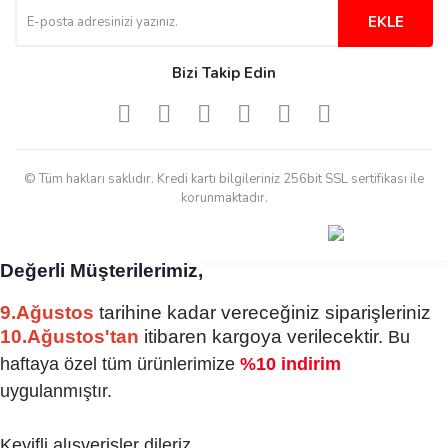
Tesadüf buldum siteyi ve aşırı
derecede beğendim
EKLE
Sinijanna Koçak | 05/04/2025
Bizi Takip Edin
Kolay ve hizli alisveris
S... Ü... | 15/01/2025
© Tüm hakları saklıdır. Kredi kartı bilgileriniz 256bit SSL sertifikası ile
Mükemmel
korunmaktadır.
emine koyuncu | 18/12/2024
Değerli Müşterilerimiz,
Deneyimini Paylaş
Diğer yorumları göster
9.Ağustos
tarihine kadar vereceğiniz siparişleriniz
10.Ağustos'tan
itibaren kargoya verilecektir.
Bu
haftaya özel tüm ürünlerimize
%10 indirim
uygulanmıştır.
Keyifli alışverişler dileriz.