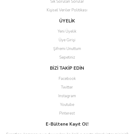
Sık Sorulan Sorular
aradığınızı bulmak çok
kolaylaşıyor. Yani site de
Kişisel Veriler Politikası
kaybolmuyorsunuz. Özenle
hazırlanmış çok düzenli bir site.
ÜYELİK
Teşekkürler.
Yeni Üyelik
Aytaç Hacıalioğlu | 01/01/2026
Üye Girişi
Şifremi Unuttum
Ürünler güzel görünüyor
Sepetiniz
E... S... | 12/12/2025
BİZİ TAKİP EDİN
Site guzel çalışıyor irtibat lara
Facebook
anında cevap veriyorlar işlerini
düzgün yapıyorlar
Twitter
Instagram
H... C... | 30/11/2025
Youtube
Aradığınıza kolay ulaşılan bir
Pinterest
site
E-Bültene Kayıt Ol!
M... B... | 13/10/2025