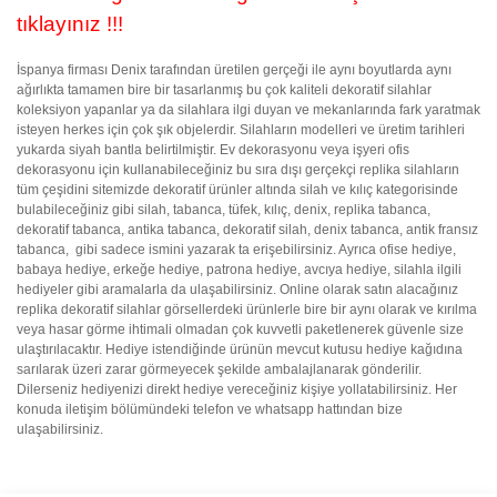
tıklayınız !!!
İspanya firması Denix tarafından üretilen gerçeği ile aynı boyutlarda aynı
ağırlıkta tamamen bire bir tasarlanmış bu çok kaliteli dekoratif silahlar
koleksiyon yapanlar ya da silahlara ilgi duyan ve mekanlarında fark yaratmak
isteyen herkes için çok şık objelerdir. Silahların modelleri ve üretim tarihleri
yukarda siyah bantla belirtilmiştir. Ev dekorasyonu veya işyeri ofis
dekorasyonu için kullanabileceğiniz bu sıra dışı gerçekçi replika silahların
tüm çeşidini sitemizde dekoratif ürünler altında silah ve kılıç kategorisinde
bulabileceğiniz gibi silah, tabanca, tüfek, kılıç, denix, replika tabanca,
dekoratif tabanca, antika tabanca, dekoratif silah, denix tabanca, antik fransız
tabanca, gibi sadece ismini yazarak ta erişebilirsiniz. Ayrıca ofise hediye,
babaya hediye, erkeğe hediye, patrona hediye, avcıya hediye, silahla ilgili
hediyeler gibi aramalarla da ulaşabilirsiniz. Online olarak satın alacağınız
replika dekoratif silahlar görsellerdeki ürünlerle bire bir aynı olarak ve kırılma
veya hasar görme ihtimali olmadan çok kuvvetli paketlenerek güvenle size
ulaştırılacaktır. Hediye istendiğinde ürünün mevcut kutusu hediye kağıdına
sarılarak üzeri zarar görmeyecek şekilde ambalajlanarak gönderilir.
Dilerseniz hediyenizi direkt hediye vereceğiniz kişiye yollatabilirsiniz. Her
konuda iletişim bölümündeki telefon ve whatsapp hattından bize
ulaşabilirsiniz.
Bu ürünün fiyat bilgisi, resim, ürün açıklamalarında ve diğer
Sitede ürün çeşidi çok, kullanışlı