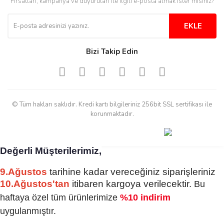
Fırsatları, kampanya ve duyuruları ile ilgili e-posta almak ister misiniz?
Tesadüf buldum siteyi ve aşırı
derecede beğendim
EKLE
Sinijanna Koçak | 05/04/2025
Bizi Takip Edin
Kolay ve hizli alisveris
S... Ü... | 15/01/2025
© Tüm hakları saklıdır. Kredi kartı bilgileriniz 256bit SSL sertifikası ile
Mükemmel
korunmaktadır.
emine koyuncu | 18/12/2024
Değerli Müşterilerimiz,
Deneyimini Paylaş
Diğer yorumları göster
9.Ağustos
tarihine kadar vereceğiniz siparişleriniz
10.Ağustos'tan
itibaren kargoya verilecektir.
Bu
haftaya özel tüm ürünlerimize
%10 indirim
uygulanmıştır.