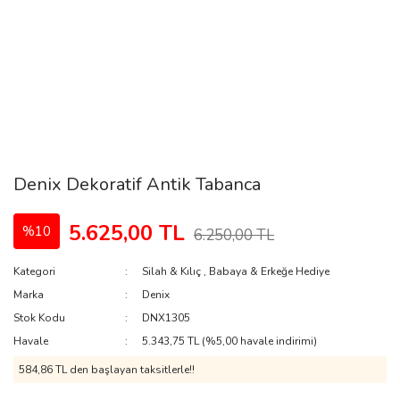
Denix Dekoratif Antik Tabanca
5.625,00 TL
%10
6.250,00 TL
Kategori
Silah & Kılıç
,
Babaya & Erkeğe Hediye
Marka
Denix
Stok Kodu
DNX1305
Havale
5.343,75 TL (%5,00 havale indirimi)
584,86 TL den başlayan taksitlerle!!