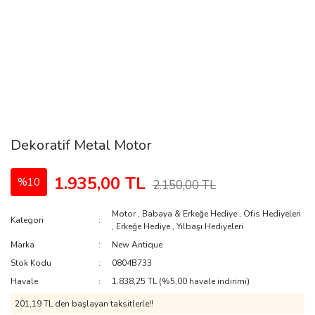
Dekoratif Metal Motor
1.935,00 TL
%10
2.150,00 TL
Motor
,
Babaya & Erkeğe Hediye
,
Ofis Hediyeleri
Kategori
,
Erkeğe Hediye
,
Yılbaşı Hediyeleri
Marka
New Antique
Stok Kodu
0804B733
Havale
1.838,25 TL (%5,00 havale indirimi)
201,19 TL den başlayan taksitlerle!!