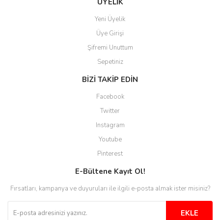
hazırlanmış çok düzenli bir site.
ÜYELİK
Teşekkürler.
Yeni Üyelik
Aytaç Hacıalioğlu | 01/01/2026
Üye Girişi
Şifremi Unuttum
Ürünler güzel görünüyor
Sepetiniz
E... S... | 12/12/2025
BİZİ TAKİP EDİN
Site guzel çalışıyor irtibat lara
Facebook
anında cevap veriyorlar işlerini
düzgün yapıyorlar
Twitter
Instagram
H... C... | 30/11/2025
Youtube
Aradığınıza kolay ulaşılan bir
Pinterest
site
E-Bültene Kayıt Ol!
M... B... | 13/10/2025
Fırsatları, kampanya ve duyuruları ile ilgili e-posta almak ister misiniz?
Tesadüf buldum siteyi ve aşırı
derecede beğendim
EKLE