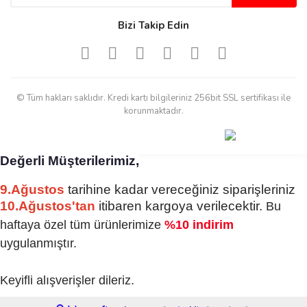
Sinijanna Koçak | 05/04/2025
Bizi Takip Edin
Kolay ve hizli alisveris
S... Ü... | 15/01/2025
© Tüm hakları saklıdır. Kredi kartı bilgileriniz 256bit SSL sertifikası ile
Mükemmel
korunmaktadır.
emine koyuncu | 18/12/2024
Değerli Müşterilerimiz,
Deneyimini Paylaş
Diğer yorumları göster
9.Ağustos
tarihine kadar vereceğiniz siparişleriniz
10.Ağustos'tan
itibaren kargoya verilecektir.
Bu
haftaya özel tüm ürünlerimize
%10 indirim
uygulanmıştır.
Keyifli alışverişler dileriz.