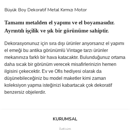
Büyük Boy Dekoratif Metal Kırmızı Motor
Tamamı metalden el yapımı ve el boyamasıdır.
Ayrıntılı işçilik ve şık bir görünüme sahiptir.
Dekorasyonunuz için sıra dışı ürünler arıyorsanız el yapımı
el emeği bu antika görünümlü Vintage tarzı ürünler
mekanınıza farklı bir hava katacaktır. Bulunduğunuz ortama
daha sıcak bir görünüm verecek misafirlerinizin hemen
ilgisini çekecektir. Ev ve Ofis hediyesi olarak da
düşünebileceğiniz bu model maketler kimi zaman
koleksiyon yapma isteğinizi kabartacak çok dekoratif
benzersiz objelerdir.
Bu ürünün fiyat bilgisi, resim, ürün açıklamalarında ve diğer
Sitede ürün çeşidi çok, kullanışlı
konularda yetersiz gördüğünüz noktaları öneri formunu kullanarak
ve güvenilir site, tavsiye ederim
Bu ürüne ilk yorumu siz yapın!
tarafımıza iletebilirsiniz.
KURUMSAL
S... M... | 04/08/2026
Görüş ve önerileriniz için teşekkür ederiz.
İletişim