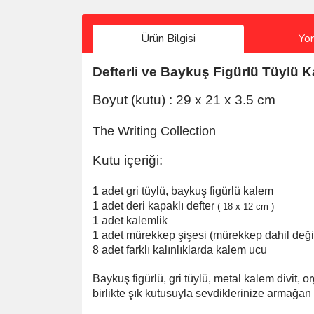
Ürün Bilgisi
Yo
Defterli ve Baykuş Figürlü Tüylü K
Boyut (kutu) : 29 x 21 x 3.5 cm
The Writing Collection
Kutu içeriği:
1 adet gri tüylü, baykuş figürlü kalem
1 adet deri kapaklı defter
( 18 x 12 cm )
1 adet kalemlik
1 adet mürekkep şişesi (mürekkep dahil değil
8 adet f
arklı kalınlıklarda kalem ucu
Baykuş figürlü, gri tüylü, metal kalem divit, o
birlikte şık kutusuyla sevdiklerinize armağan