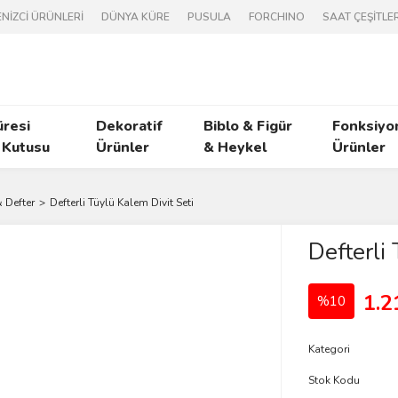
NİZCİ ÜRÜNLERİ
DÜNYA KÜRE
PUSULA
FORCHINO
SAAT ÇEŞİTLER
üresi
Dekoratif
Biblo & Figür
Fonksiyo
 Kutusu
Ürünler
& Heykel
Ürünler
 Defter
Defterli Tüylü Kalem Divit Seti
Defterli
1.2
%10
Kategori
Stok Kodu