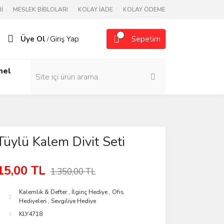
İ
MESLEK BİBLOLARI
KOLAY İADE
KOLAY ÖDEME
Üye Ol
Giriş Yap
Sepetim
/
nel
 Tüylü Kalem Divit Seti
15,00 TL
1.350,00 TL
Kalemlik & Defter
,
İlginç Hediye
,
Ofis
Hediyeleri
,
Sevgiliye Hediye
KLY4718