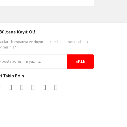
ımıza iletebilirsiniz.
Bültene Kayıt Ol!
satları, kampanya ve duyuruları ile ilgili e-posta almak
er misiniz?
EKLE
zi Takip Edin