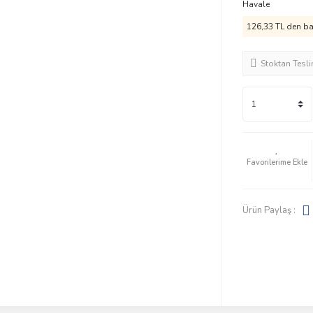
Havale
126,33 TL den baş
Stoktan Tesl
Ürün Paylaş :