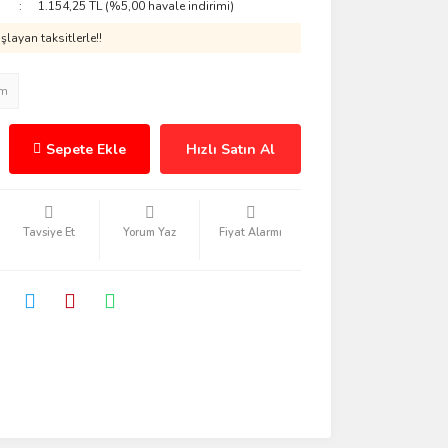
1.154,25 TL (%5,00 havale indirimi)
layan taksitlerle!!
im
Sepete Ekle
Hızlı Satın Al
Tavsiye Et
Yorum Yaz
Fiyat Alarmı