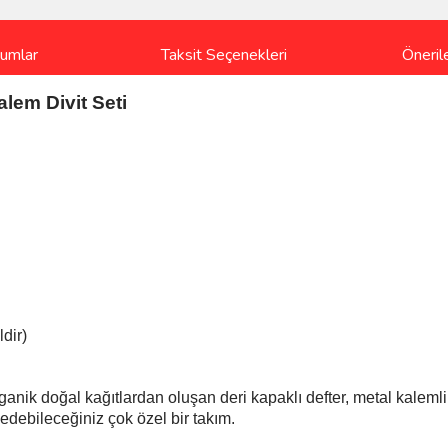
rumlar
Taksit Seçenekleri
Önerile
alem Divit Seti
dir)
rganik doğal kağıtlardan oluşan deri kapaklı defter, metal kalemlik
 edebileceğiniz çok özel bir takım.