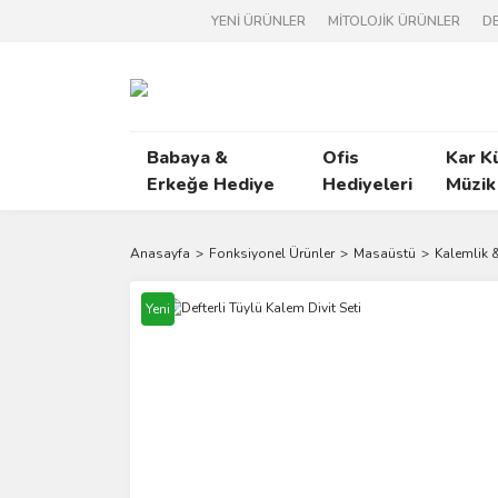
YENİ ÜRÜNLER
MİTOLOJİK ÜRÜNLER
DE
Babaya &
Ofis
Kar K
Erkeğe Hediye
Hediyeleri
Müzik
Anasayfa
Fonksiyonel Ürünler
Masaüstü
Kalemlik &
Yeni