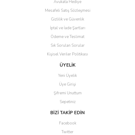
Teşekkür ederim ürünü
Avukata Hediye
beğendim aynı gün kargoya
Mesafeli Satış Sözleşmesi
verildi teslim edildi
Gönder
Gizlilik ve Güvenlik
Kadir kutlu | 05/03/2026
İptal ve İade Şartları
Ödeme ve Teslimat
Ürünler kategorize, başlıklar
altında toplandığından
Sık Sorulan Sorular
aradığınızı bulmak çok
kolaylaşıyor. Yani site de
Kişisel Veriler Politikası
kaybolmuyorsunuz. Özenle
hazırlanmış çok düzenli bir site.
ÜYELİK
Teşekkürler.
Yeni Üyelik
Aytaç Hacıalioğlu | 01/01/2026
Üye Girişi
Şifremi Unuttum
Ürünler güzel görünüyor
Sepetiniz
E... S... | 12/12/2025
BİZİ TAKİP EDİN
Site guzel çalışıyor irtibat lara
Facebook
anında cevap veriyorlar işlerini
düzgün yapıyorlar
Twitter