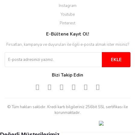
Instagram
H... C... | 30/11/2025
Youtube
Aradığınıza kolay ulaşılan bir
Pinterest
site
E-Bültene Kayıt Ol!
M... B... | 13/10/2025
Fırsatları, kampanya ve duyuruları ile ilgili e-posta almak ister misiniz?
Tesadüf buldum siteyi ve aşırı
derecede beğendim
EKLE
Sinijanna Koçak | 05/04/2025
Bizi Takip Edin
Kolay ve hizli alisveris
S... Ü... | 15/01/2025
© Tüm hakları saklıdır. Kredi kartı bilgileriniz 256bit SSL sertifikası ile
Mükemmel
korunmaktadır.
emine koyuncu | 18/12/2024
Değerli Müşterilerimiz,