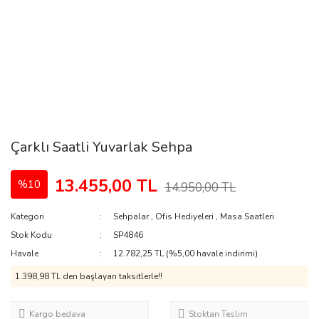
Çarklı Saatli Yuvarlak Sehpa
13.455,00 TL
%10
14.950,00 TL
Kategori
Sehpalar
,
Ofis Hediyeleri
,
Masa Saatleri
Stok Kodu
SP4846
Havale
12.782,25 TL (%5,00 havale indirimi)
1.398,98 TL den başlayan taksitlerle!!
Kargo bedava
Stoktan Teslim