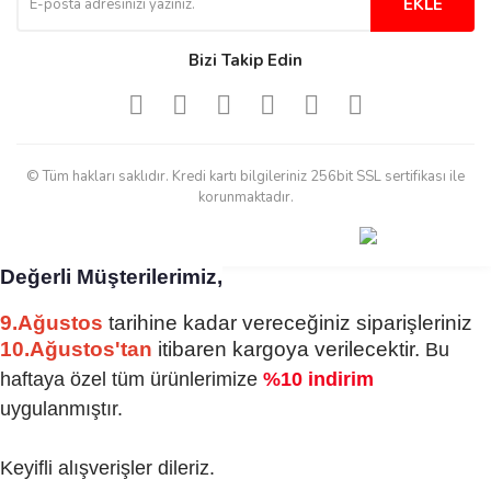
derecede beğendim
EKLE
Sinijanna Koçak | 05/04/2025
Bizi Takip Edin
Kolay ve hizli alisveris
S... Ü... | 15/01/2025
© Tüm hakları saklıdır. Kredi kartı bilgileriniz 256bit SSL sertifikası ile
Mükemmel
korunmaktadır.
emine koyuncu | 18/12/2024
Değerli Müşterilerimiz,
Deneyimini Paylaş
Diğer yorumları göster
9.Ağustos
tarihine kadar vereceğiniz siparişleriniz
10.Ağustos'tan
itibaren kargoya verilecektir.
Bu
haftaya özel tüm ürünlerimize
%10 indirim
uygulanmıştır.
Keyifli alışverişler dileriz.