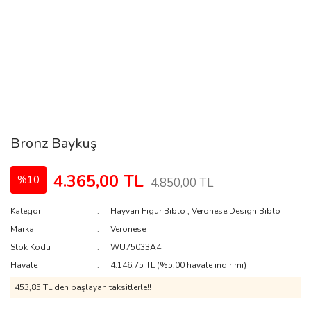
Bronz Baykuş
4.365,00 TL
%10
4.850,00 TL
Kategori
Hayvan Figür Biblo
,
Veronese Design Biblo
Marka
Veronese
Stok Kodu
WU75033A4
Havale
4.146,75 TL (%5,00 havale indirimi)
453,85 TL den başlayan taksitlerle!!