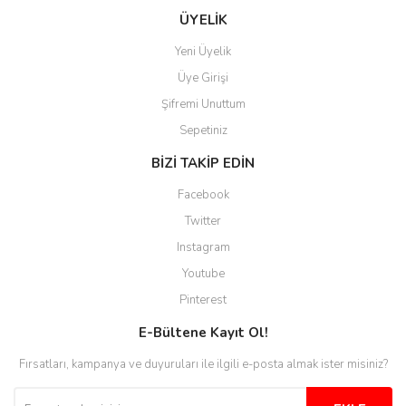
kaybolmuyorsunuz. Özenle
hazırlanmış çok düzenli bir site.
ÜYELİK
Teşekkürler.
Yeni Üyelik
Aytaç Hacıalioğlu | 01/01/2026
Üye Girişi
Şifremi Unuttum
Ürünler güzel görünüyor
Sepetiniz
E... S... | 12/12/2025
BİZİ TAKİP EDİN
Site guzel çalışıyor irtibat lara
Facebook
anında cevap veriyorlar işlerini
düzgün yapıyorlar
Twitter
Instagram
H... C... | 30/11/2025
Youtube
Aradığınıza kolay ulaşılan bir
Pinterest
site
E-Bültene Kayıt Ol!
M... B... | 13/10/2025
Fırsatları, kampanya ve duyuruları ile ilgili e-posta almak ister misiniz?
Tesadüf buldum siteyi ve aşırı