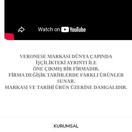
VERONESE
MARKASI DÜNYA ÇAPINDA
İŞÇİLİKTEKİ AYRINTI İLE
ÖNE ÇIKMIŞ BİR FİRMADIR.
FİRMA DEĞİŞİK TARİHLERDE FARKLI ÜRÜNLER
SUNAR.
MARKASI VE TARİHİ ÜRÜN ÜZERİNE DAMGALIDIR.
Bu ürünün fiyat bilgisi, resim, ürün açıklamalarında ve diğer
Sitede ürün çeşidi çok, kullanışlı
konularda yetersiz gördüğünüz noktaları öneri formunu kullanarak
ve güvenilir site, tavsiye ederim
Bu ürüne ilk yorumu siz yapın!
tarafımıza iletebilirsiniz.
KURUMSAL
S... M... | 04/08/2026
Görüş ve önerileriniz için teşekkür ederiz.