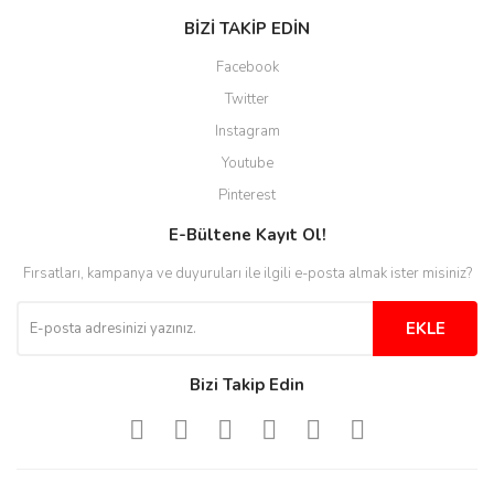
E... S... | 12/12/2025
BİZİ TAKİP EDİN
Site guzel çalışıyor irtibat lara
Facebook
anında cevap veriyorlar işlerini
düzgün yapıyorlar
Twitter
Instagram
H... C... | 30/11/2025
Youtube
Aradığınıza kolay ulaşılan bir
Pinterest
site
E-Bültene Kayıt Ol!
M... B... | 13/10/2025
Fırsatları, kampanya ve duyuruları ile ilgili e-posta almak ister misiniz?
Tesadüf buldum siteyi ve aşırı
derecede beğendim
EKLE
Sinijanna Koçak | 05/04/2025
Bizi Takip Edin
Kolay ve hizli alisveris
S... Ü... | 15/01/2025