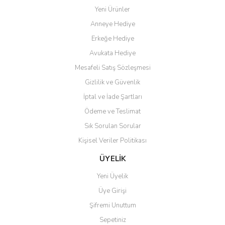
Bu ürüne benzer farklı alternatifler olmalı.
ediyorum.
Yeni Ürünler
Anneye Hediye
Ö... Ç... | 13/04/2026
Erkeğe Hediye
Teşekkür ederim ürünü
Avukata Hediye
beğendim aynı gün kargoya
Mesafeli Satış Sözleşmesi
verildi teslim edildi
Gönder
Gizlilik ve Güvenlik
Kadir kutlu | 05/03/2026
İptal ve İade Şartları
Ödeme ve Teslimat
Ürünler kategorize, başlıklar
altında toplandığından
Sık Sorulan Sorular
aradığınızı bulmak çok
kolaylaşıyor. Yani site de
Kişisel Veriler Politikası
kaybolmuyorsunuz. Özenle
hazırlanmış çok düzenli bir site.
ÜYELİK
Teşekkürler.
Yeni Üyelik
Aytaç Hacıalioğlu | 01/01/2026
Üye Girişi
Şifremi Unuttum
Ürünler güzel görünüyor
Sepetiniz