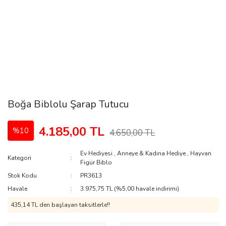
Boğa Biblolu Şarap Tutucu
4.185,00 TL
%10
4.650,00 TL
Ev Hediyesi
,
Anneye & Kadına Hediye
,
Hayvan
Kategori
Figür Biblo
Stok Kodu
PR3613
Havale
3.975,75 TL (%5,00 havale indirimi)
435,14 TL den başlayan taksitlerle!!