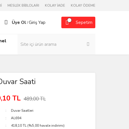
İ
MESLEK BİBLOLARI
KOLAY İADE
KOLAY ÖDEME
Üye Ol
Giriş Yap
Sepetim
/
nel
uvar Saati
,10 TL
489,00 TL
Duvar Saatleri
AL694
418,10 TL (%5,00 havale indirimi)