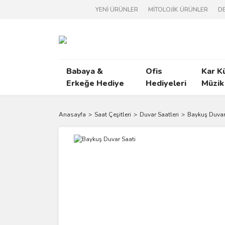
YENİ ÜRÜNLER
MİTOLOJİK ÜRÜNLER
DE
Babaya &
Ofis
Kar K
Erkeğe Hediye
Hediyeleri
Müzik
Anasayfa
Saat Çeşitleri
Duvar Saatleri
Baykuş Duvar