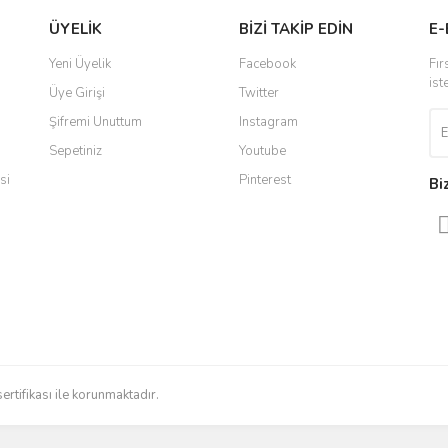
ÜYELİK
BİZİ TAKİP EDİN
E-
r.
 ulaştı. Satış sonrasında iletişimde
Yorum Yaz
Yeni Üyelik
Facebook
Fır
 yaşadığım en iyi deneyimdi. Herkese
ist
Üye Girişi
Twitter
Şifremi Unuttum
Instagram
Sepetiniz
Youtube
ldi teslim edildi
si
Pinterest
Bi
radığınızı bulmak çok kolaylaşıyor.
düzenli bir site. Teşekkürler.
Gönder
sertifikası ile korunmaktadır.
 işlerini düzgün yapıyorlar