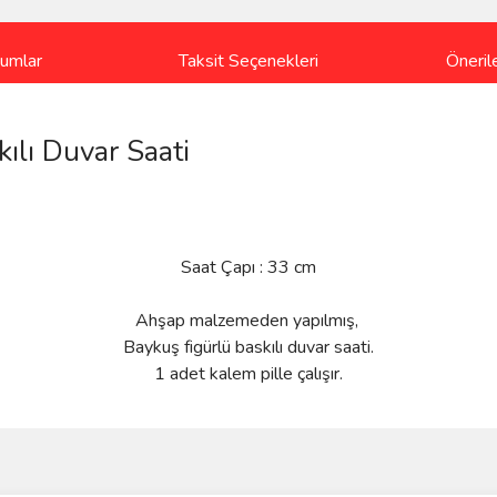
rumlar
Taksit Seçenekleri
Önerile
ılı Duvar Saati
Saat Çapı : 33 cm
Ahşap malzemeden yapılmış,
Baykuş figürlü baskılı duvar saati.
1 adet kalem pille çalışır.
ve diğer konularda yetersiz gördüğünüz noktaları öneri formunu kullanarak taraf
iye ederim
Bu ürüne ilk yorumu siz yapın!