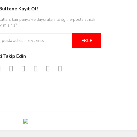
Bültene Kayıt Ol!
satları, kampanya ve duyuruları ile ilgili e-posta almak
er misiniz?
EKLE
zi Takip Edin