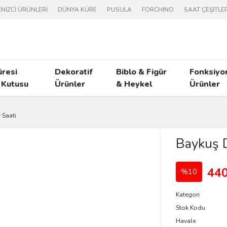
NİZCİ ÜRÜNLERİ
DÜNYA KÜRE
PUSULA
FORCHINO
SAAT ÇEŞİTLER
üresi
Dekoratif
Biblo & Figür
Fonksiyo
 Kutusu
Ürünler
& Heykel
Ürünler
 Saati
Baykuş D
440
%10
Kategori
Stok Kodu
Havale