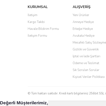
KURUMSAL
ALIŞVERİŞ
Ürün resmi kalitesiz, bozuk veya görüntülenemiyo
Oldukça hızlı bir şekilde sorunsuz bir şekilde adresime
Ürün açıklamasında eksik bilgiler bulunuyor.
İletişim
Yeni Ürünler
hiç zorlanmadım. Uzun zamandır internet alışverişinde
tavsiye ediyorum.
Ürün bilgilerinde hatalar bulunuyor.
Kargo Takibi
Anneye Hediye
Ürün fiyatı diğer sitelerden daha pahalı.
Ö... Ç... | 13/04/2026
Havale Bildirim Formu
Erkeğe Hediye
Bu ürüne benzer farklı alternatifler olmalı.
İletişim Formu
Avukata Hediye
Teşekkür ederim ürünü beğendim aynı gün kargoya veri
Mesafeli Satış Sözleşme
Kadir kutlu | 05/03/2026
Gizlilik ve Güvenlik
İptal ve İade Şartları
Ürünler kategorize, başlıklar altında toplandığından a
Ödeme ve Teslimat
Yani site de kaybolmuyorsunuz. Özenle hazırlanmış çok 
Sık Sorulan Sorular
Aytaç Hacıalioğlu | 01/01/2026
Kişisel Veriler Politikası
Ürünler güzel görünüyor
E... S... | 12/12/2025
© Tüm hakları saklıdır. Kredi kartı bilgileriniz 256bit SSL 
Değerli Müşterilerimiz,
Site guzel çalışıyor irtibat lara anında cevap veriyorlar