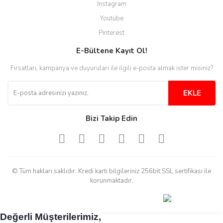
Instagram
H... C... | 30/11/2025
Youtube
Aradığınıza kolay ulaşılan bir
Pinterest
site
E-Bültene Kayıt Ol!
M... B... | 13/10/2025
Fırsatları, kampanya ve duyuruları ile ilgili e-posta almak ister misiniz?
Tesadüf buldum siteyi ve aşırı
derecede beğendim
EKLE
Sinijanna Koçak | 05/04/2025
Bizi Takip Edin
Kolay ve hizli alisveris
S... Ü... | 15/01/2025
© Tüm hakları saklıdır. Kredi kartı bilgileriniz 256bit SSL sertifikası ile
Mükemmel
korunmaktadır.
emine koyuncu | 18/12/2024
Değerli Müşterilerimiz,