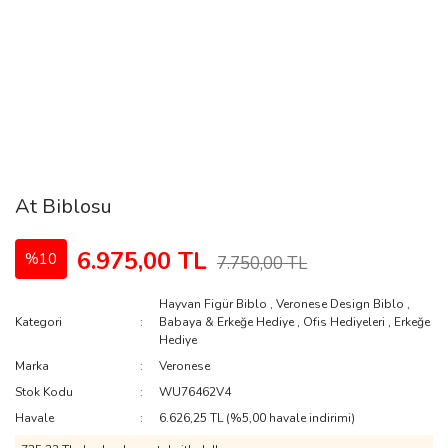
At Biblosu
6.975,00 TL
%10
7.750,00 TL
Hayvan Figür Biblo
,
Veronese Design Biblo
,
Kategori
Babaya & Erkeğe Hediye
,
Ofis Hediyeleri
,
Erkeğe
Hediye
Marka
Veronese
Stok Kodu
WU76462V4
Havale
6.626,25 TL (%5,00 havale indirimi)