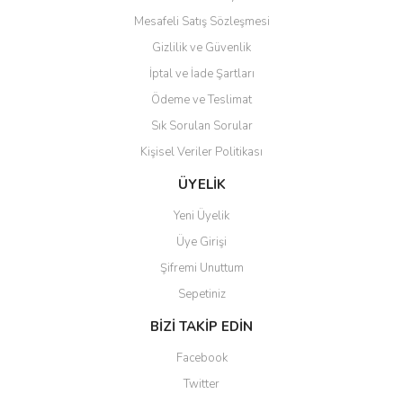
beğendim aynı gün kargoya
Mesafeli Satış Sözleşmesi
verildi teslim edildi
Gönder
Gizlilik ve Güvenlik
Kadir kutlu | 05/03/2026
İptal ve İade Şartları
Ödeme ve Teslimat
Ürünler kategorize, başlıklar
altında toplandığından
Sık Sorulan Sorular
aradığınızı bulmak çok
kolaylaşıyor. Yani site de
Kişisel Veriler Politikası
kaybolmuyorsunuz. Özenle
hazırlanmış çok düzenli bir site.
ÜYELİK
Teşekkürler.
Yeni Üyelik
Aytaç Hacıalioğlu | 01/01/2026
Üye Girişi
Şifremi Unuttum
Ürünler güzel görünüyor
Sepetiniz
E... S... | 12/12/2025
BİZİ TAKİP EDİN
Site guzel çalışıyor irtibat lara
Facebook
anında cevap veriyorlar işlerini
düzgün yapıyorlar
Twitter