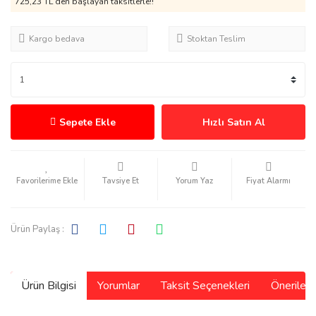
725,23 TL den başlayan taksitlerle!!
Kargo bedava
Stoktan Teslim
Sepete Ekle
Hızlı Satın Al
Tavsiye Et
Yorum Yaz
Fiyat Alarmı
Ürün Paylaş :
Ürün Bilgisi
Yorumlar
Taksit Seçenekleri
Önerilerin