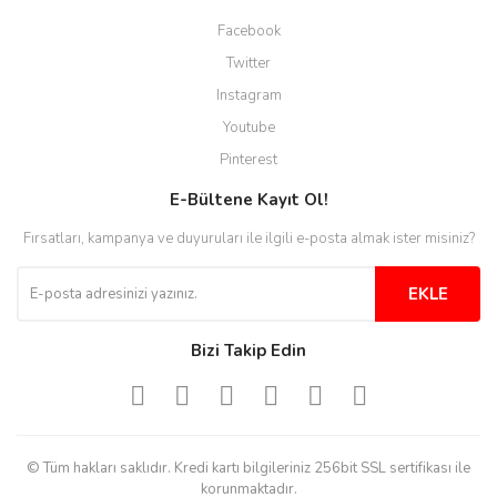
Site guzel çalışıyor irtibat lara
Facebook
anında cevap veriyorlar işlerini
düzgün yapıyorlar
Twitter
Instagram
H... C... | 30/11/2025
Youtube
Aradığınıza kolay ulaşılan bir
Pinterest
site
E-Bültene Kayıt Ol!
M... B... | 13/10/2025
Fırsatları, kampanya ve duyuruları ile ilgili e-posta almak ister misiniz?
Tesadüf buldum siteyi ve aşırı
derecede beğendim
EKLE
Sinijanna Koçak | 05/04/2025
Bizi Takip Edin
Kolay ve hizli alisveris
S... Ü... | 15/01/2025
© Tüm hakları saklıdır. Kredi kartı bilgileriniz 256bit SSL sertifikası ile
Mükemmel
korunmaktadır.