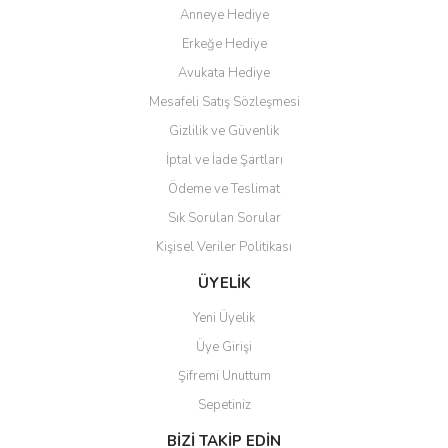
Anneye Hediye
Ö... Ç... | 13/04/2026
Erkeğe Hediye
Teşekkür ederim ürünü
Avukata Hediye
beğendim aynı gün kargoya
Mesafeli Satış Sözleşmesi
verildi teslim edildi
Gönder
Gizlilik ve Güvenlik
Kadir kutlu | 05/03/2026
İptal ve İade Şartları
Ödeme ve Teslimat
Ürünler kategorize, başlıklar
altında toplandığından
Sık Sorulan Sorular
aradığınızı bulmak çok
kolaylaşıyor. Yani site de
Kişisel Veriler Politikası
kaybolmuyorsunuz. Özenle
hazırlanmış çok düzenli bir site.
ÜYELİK
Teşekkürler.
Yeni Üyelik
Aytaç Hacıalioğlu | 01/01/2026
Üye Girişi
Şifremi Unuttum
Ürünler güzel görünüyor
Sepetiniz
E... S... | 12/12/2025
BİZİ TAKİP EDİN