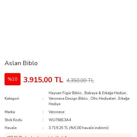
Aslan Biblo
3.915,00 TL
%10
4.350,00 TL
Hayvan Figür Biblo
,
Babaya & Erkeğe Hediye
,
Kategori
Veronese Design Biblo
,
Ofis Hediyeleri
,
Erkeğe
Hediye
Marka
Veronese
Stok Kodu
WU76813A4
Havale
3.719,25 TL (%5,00 havale indirimi)