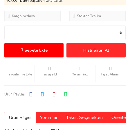
407,06 TL den başlayan taksitlerle!!
Kargo bedava
Stoktan Teslim
Sepete Ekle
Hızlı Satın Al
Tavsiye Et
Yorum Yaz
Fiyat Alarmı
Ürün Paylaş :
Ürün Bilgisi
Yorumlar
Taksit Seçenekleri
Önerilerin