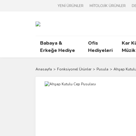
YENİ ÜRÜNLER
MİTOLOJİK ÜRÜNLER
DE
Babaya &
Ofis
Kar K
Erkeğe Hediye
Hediyeleri
Müzik
Anasayfa
Fonksiyonel Ürünler
Pusula
Ahşap Kutulu