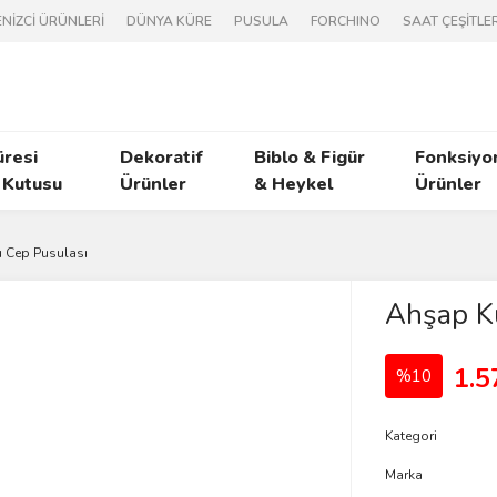
NİZCİ ÜRÜNLERİ
DÜNYA KÜRE
PUSULA
FORCHINO
SAAT ÇEŞİTLER
üresi
Dekoratif
Biblo & Figür
Fonksiyo
 Kutusu
Ürünler
& Heykel
Ürünler
 Cep Pusulası
Ahşap K
1.5
%10
Kategori
Marka