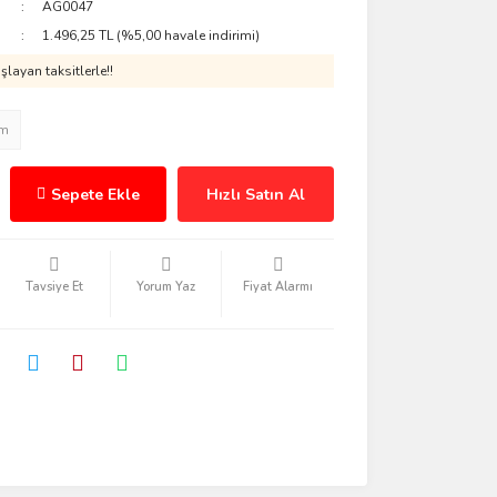
AG0047
1.496,25 TL (%5,00 havale indirimi)
layan taksitlerle!!
im
Sepete Ekle
Hızlı Satın Al
Tavsiye Et
Yorum Yaz
Fiyat Alarmı