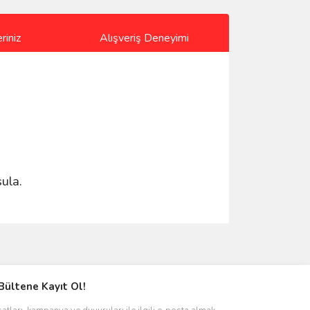
riniz
Alışveriş Deneyimi
ula.
ımıza iletebilirsiniz.
Bültene Kayıt Ol!