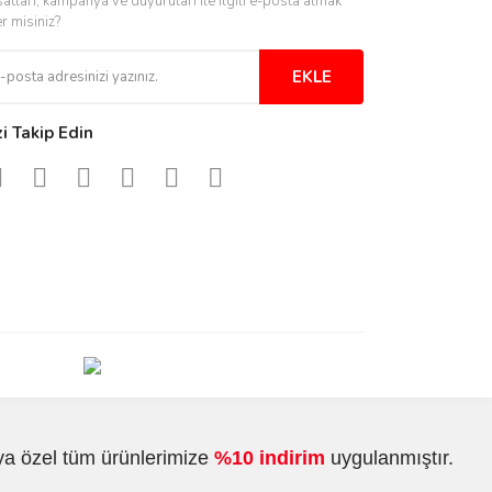
satları, kampanya ve duyuruları ile ilgili e-posta almak
er misiniz?
EKLE
zi Takip Edin
ya özel tüm ürünlerimize
%10 indirim
uygulanmıştır.