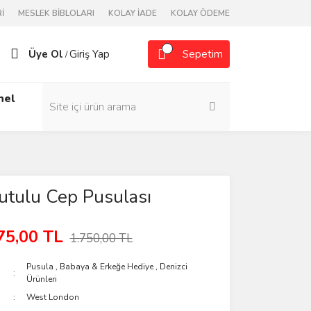
İ
MESLEK BİBLOLARI
KOLAY İADE
KOLAY ÖDEME
Üye Ol
Giriş Yap
Sepetim
/
nel
utulu Cep Pusulası
75,00 TL
1.750,00 TL
Pusula
,
Babaya & Erkeğe Hediye
,
Denizci
Ürünleri
West London