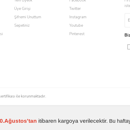
Yeni Üyelik
Facebook
Fır
 yaşadığım en iyi deneyimdi. Herkese
ist
Üye Girişi
Twitter
Şifremi Unuttum
Instagram
Sepetiniz
Youtube
ldi teslim edildi
si
Pinterest
Bi
radığınızı bulmak çok kolaylaşıyor.
düzenli bir site. Teşekkürler.
Gönder
sertifikası ile korunmaktadır.
 işlerini düzgün yapıyorlar
0.Ağustos'tan
itibaren kargoya verilecektir.
Bu hafta