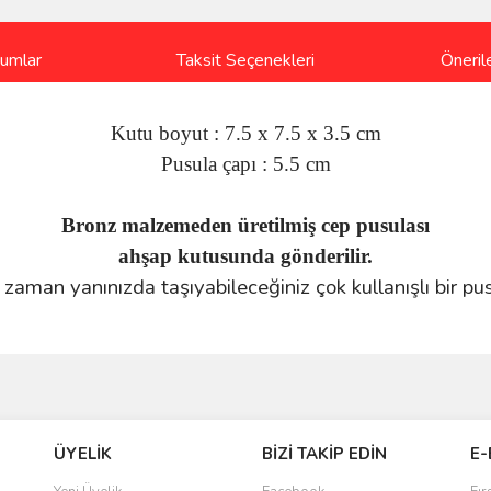
rumlar
Taksit Seçenekleri
Önerile
Kutu boyut : 7.5 x 7.5 x 3.5 cm
Pusula çapı : 5.5 cm
Bronz malzemeden üretilmiş cep pusulası
ahşap kutusunda gönderilir.
zaman yanınızda taşıyabileceğiniz çok kullanışlı bir pus
ve diğer konularda yetersiz gördüğünüz noktaları öneri formunu kullanarak taraf
iye ederim
ÜYELİK
BİZİ TAKİP EDİN
E-
r.
 ulaştı. Satış sonrasında iletişimde