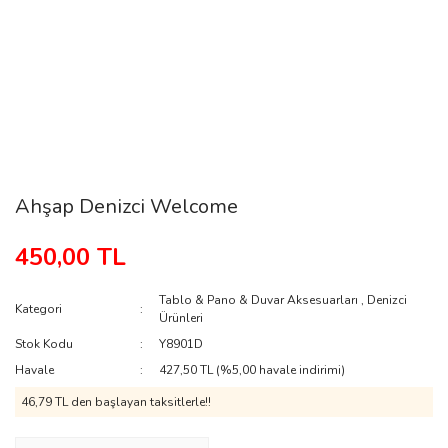
Ahşap Denizci Welcome
450,00 TL
Tablo & Pano & Duvar Aksesuarları
,
Denizci
Kategori
Ürünleri
Stok Kodu
Y8901D
Havale
427,50 TL (%5,00 havale indirimi)
46,79 TL den başlayan taksitlerle!!