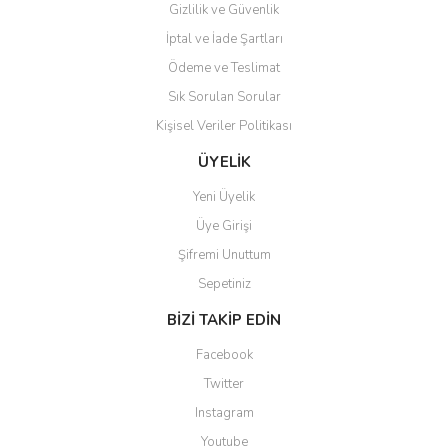
Gizlilik ve Güvenlik
Kadir kutlu | 05/03/2026
İptal ve İade Şartları
Ödeme ve Teslimat
Ürünler kategorize, başlıklar
altında toplandığından
Sık Sorulan Sorular
aradığınızı bulmak çok
kolaylaşıyor. Yani site de
Kişisel Veriler Politikası
kaybolmuyorsunuz. Özenle
hazırlanmış çok düzenli bir site.
ÜYELİK
Teşekkürler.
Yeni Üyelik
Aytaç Hacıalioğlu | 01/01/2026
Üye Girişi
Şifremi Unuttum
Ürünler güzel görünüyor
Sepetiniz
E... S... | 12/12/2025
BİZİ TAKİP EDİN
Site guzel çalışıyor irtibat lara
Facebook
anında cevap veriyorlar işlerini
düzgün yapıyorlar
Twitter
Instagram
H... C... | 30/11/2025
Youtube