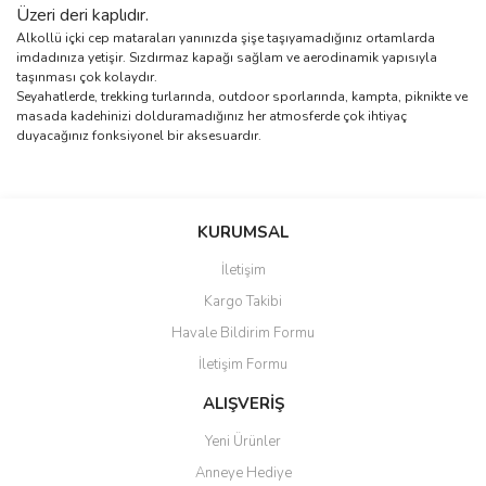
Üzeri deri kaplıdır.
Alkollü içki cep mataraları yanınızda şişe taşıyamadığınız ortamlarda
imdadınıza yetişir. Sızdırmaz kapağı sağlam ve aerodinamik yapısıyla
taşınması çok kolaydır.
Seyahatlerde, trekking turlarında, outdoor sporlarında, kampta, piknikte ve
masada kadehinizi dolduramadığınız her atmosferde çok ihtiyaç
duyacağınız fonksiyonel bir aksesuardır.
Bu ürünün fiyat bilgisi, resim, ürün açıklamalarında ve diğer
Sitede ürün çeşidi çok, kullanışlı
konularda yetersiz gördüğünüz noktaları öneri formunu kullanarak
ve güvenilir site, tavsiye ederim
Bu ürüne ilk yorumu siz yapın!
tarafımıza iletebilirsiniz.
KURUMSAL
S... M... | 04/08/2026
Görüş ve önerileriniz için teşekkür ederiz.
İletişim
Yorum Yaz
Kargo Takibi
Oldukça hızlı bir şekilde
Ürün resmi kalitesiz, bozuk veya görüntülenemiyor.
sorunsuz bir şekilde adresime
Havale Bildirim Formu
Ürün açıklamasında eksik bilgiler bulunuyor.
ulaştı. Satış sonrasında
iletişimde hiç zorlanmadım.
İletişim Formu
Ürün bilgilerinde hatalar bulunuyor.
Uzun zamandır internet
Ürün fiyatı diğer sitelerden daha pahalı.
alışverişinde yaşadığım en iyi
ALIŞVERİŞ
deneyimdi. Herkese tavsiye
Bu ürüne benzer farklı alternatifler olmalı.
ediyorum.
Yeni Ürünler
Anneye Hediye
Ö... Ç... | 13/04/2026