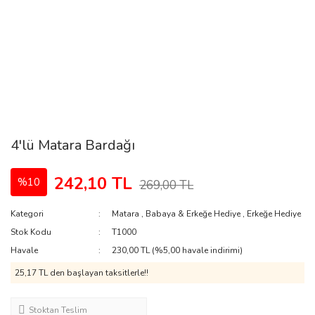
4'lü Matara Bardağı
242,10 TL
%10
269,00 TL
Kategori
Matara
,
Babaya & Erkeğe Hediye
,
Erkeğe Hediye
Stok Kodu
T1000
Havale
230,00 TL (%5,00 havale indirimi)
25,17 TL den başlayan taksitlerle!!
Stoktan Teslim