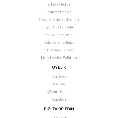
Erkeğe Hediye
Teşekkür ederim ürünü
Avukata Hediye
beğendim aynı gün kargoya
Mesafeli Satış Sözleşmesi
verildi teslim edildi
Gönder
Gizlilik ve Güvenlik
Kadir kutlu | 05/03/2026
İptal ve İade Şartları
Ödeme ve Teslimat
Ürünler kategorize, başlıklar
altında toplandığından
Sık Sorulan Sorular
aradığınızı bulmak çok
kolaylaşıyor. Yani site de
Kişisel Veriler Politikası
kaybolmuyorsunuz. Özenle
hazırlanmış çok düzenli bir site.
ÜYELİK
Teşekkürler.
Yeni Üyelik
Aytaç Hacıalioğlu | 01/01/2026
Üye Girişi
Şifremi Unuttum
Ürünler güzel görünüyor
Sepetiniz
E... S... | 12/12/2025
BİZİ TAKİP EDİN
Site guzel çalışıyor irtibat lara