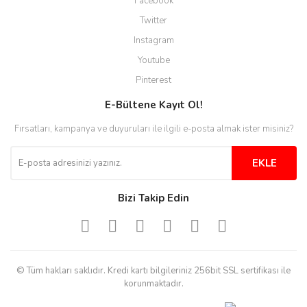
Facebook
anında cevap veriyorlar işlerini
düzgün yapıyorlar
Twitter
Instagram
H... C... | 30/11/2025
Youtube
Aradığınıza kolay ulaşılan bir
Pinterest
site
E-Bültene Kayıt Ol!
M... B... | 13/10/2025
Fırsatları, kampanya ve duyuruları ile ilgili e-posta almak ister misiniz?
Tesadüf buldum siteyi ve aşırı
derecede beğendim
EKLE
Sinijanna Koçak | 05/04/2025
Bizi Takip Edin
Kolay ve hizli alisveris
S... Ü... | 15/01/2025
© Tüm hakları saklıdır. Kredi kartı bilgileriniz 256bit SSL sertifikası ile
Mükemmel
korunmaktadır.
emine koyuncu | 18/12/2024